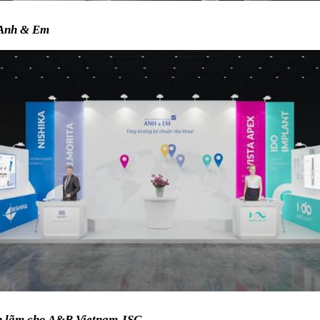
u Anh & Em
iển lãm cho A&B Vietnam JSC