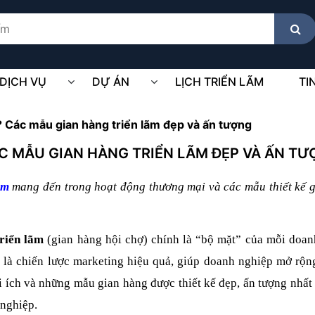
DỊCH VỤ
DỰ ÁN
LỊCH TRIỂN LÃM
TI
ì? Các mẫu gian hàng triển lãm đẹp và ấn tượng
ÁC MẪU GIAN HÀNG TRIỂN LÃM ĐẸP VÀ ẤN T
ãm
mang đến trong hoạt động thương mại và các mẫu thiết kế 
triển lãm
(gian hàng hội chợ) chính là “bộ mặt” của mỗi doanh
 là chiến lược marketing hiệu quả, giúp doanh nghiệp mở rộng
i ích và những mẫu gian hàng được thiết kế đẹp, ấn tượng nhất 
 nghiệp.