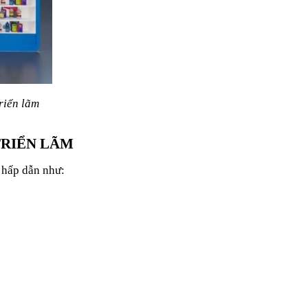
triển lãm
TRIỂN LÃM
h hấp dẫn như: